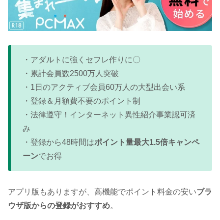
・アダルトに強くセフレ作りに〇
・累計会員数2500万人突破
・1日のアクティブ会員60万人の大型出会い系
・登録＆月額費不要のポイント制
・法律遵守！インターネット異性紹介事業認可済
み
・登録から48時間は
ポイント量最大1.5倍キャンペ
ーン
でお得
アプリ版もありますが、高機能でポイント料金の安い
ブラ
ウザ版からの登録がおすすめ
。