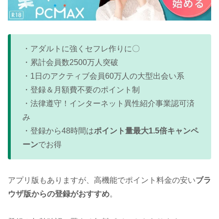
・アダルトに強くセフレ作りに〇
・累計会員数2500万人突破
・1日のアクティブ会員60万人の大型出会い系
・登録＆月額費不要のポイント制
・法律遵守！インターネット異性紹介事業認可済
み
・登録から48時間は
ポイント量最大1.5倍キャンペ
ーン
でお得
アプリ版もありますが、高機能でポイント料金の安い
ブラ
ウザ版からの登録がおすすめ
。