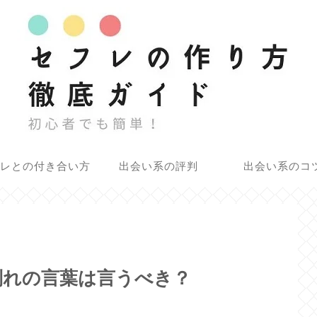
レとの付き合い方
出会い系の評判
出会い系のコ
別れの言葉は言うべき？